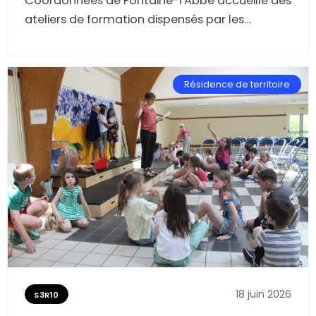
Coordonnées de Fontaine-l'Abbé accueille des
ateliers de formation dispensés par les
professionnels de la coopérative : vidéo,
modélisation 3D, construction bois et métal,
ou encore atelier réemploi textile. Récit de ces
Résidence de territoire
trois jours de formation.
18 juin 2026
S3R10