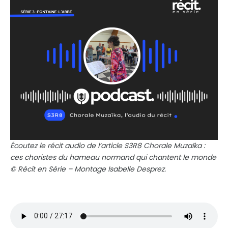
Écoutez le récit audio de l’article S3R8 Chorale Muzaïka :
ces choristes du hameau normand qui chantent le monde
© Récit en Série – Montage Isabelle Desprez.