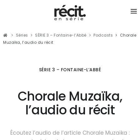
SÉRIES
Séries
SÉRIE 3 – Fontaine-l’Abbé
Podcasts
Chorale
RÉCITS
Muzaïka, l’audio du récit
PODCASTS
JOURNALISME DU LIEN
SÉRIE 3 – FONTAINE-L’ABBÉ
Chorale Muzaïka,
l’audio du récit
Écoutez l’audio de l’article Chorale Muzaïka :