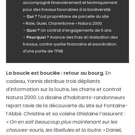
accompagné financièrement et techniquement
pour des travaux favorables à la biodiversité.
–
Qui ?
Tout propriétaire de parcelle du site
« Risle, Guiel, Charentonne » Natura 2000.
–
Quoi ?
Un contrat d’engagements de 5 ans.
–
Pourquoi ?
Avance des frais et réalisation des
travaux, contre-partie financière et exonération
d’une partie de TFNB.
La boucle est bouclée : retour au bourg.
En
cadeau, Yannis distribue trois dépliants
d’information sur la loutre, les charte et contrat
Natura 2000. La dizaine d’habitants-randonneurs
repart ravie de la découverte du site sur Fontaine-
l’Abbé. Christine et sa voisine Ghislaine l’assurent :
« On en sait beaucoup plus maintenant sur les
chauves-souris, les libellules et la loutre. »
Daniel,