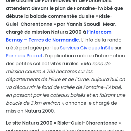
Une dizaine de Fontenoives et de Fontenoifs
attendent devant le plan de Fontaine-l’Abbé que
débute la balade commentée du site
« Risle-
Guiel-Charentonne »
par Yannis Saoudi-Mear,
chargé de mission Natura 2000 à
l’Intercom
Bernay – Terres de Normandie
.
L’info de la rando
a été partagée par les
Services Civiques InSite
sur
PanneauPocket
, l’application mobile d’information
des petites collectivités rurales.
« Ma zone de
mission couvre 4 700 hectares sur les
départements de l’Eure et de l’Orne. Aujourd’hui, on
va découvrir le fond de vallée de Fontaine-l’Abbé,
en passant par les coteaux boisés et en faisant une
boucle de 3 km environ »,
annonce le chargé de
mission Natura 2000.
Le site Natura 2000 « Risle-Guiel-Charentonne »
,
qui comprend les cours d’eau éponymes ainsi que