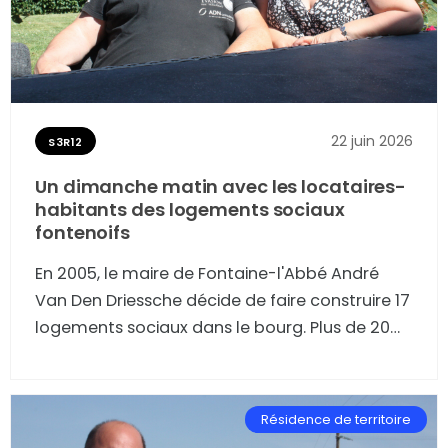
22 juin 2026
S3R12
Un dimanche matin avec les locataires-
habitants des logements sociaux
fontenoifs
En 2005, le maire de Fontaine-l'Abbé André
Van Den Driessche décide de faire construire 17
logements sociaux dans le bourg. Plus de 20
ans après, les locataires ont changé et
changent encore... Pour ces habitants
fontenoifs, il s'agit souvent d'une étape de
Résidence de territoire
transition, d'un "entre deux logements", qui