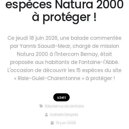
espèces Natura 2000
à protéger !
Ce jeudi 18 juin 2026, une balade commentée
par Yannis Saoudi-Mear, chargé de mission
Natura 2000 à l'Intercom Bernay, était
proposée aux habitants de Fontaine-l'Abbé.
L'occasion de découvrir les 15 espèces du site
« Risle-Guiel-Charentonne » à protéger !
S3R11
Résidence de territoire
Isabelle Desprez
19 juin 2026