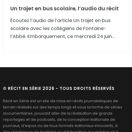
Un trajet en bus scolaire, l’audio du récit
Écoutez l’audio de l’article Un trajet en bus
scolaire avec les collégiens de Fontaine-
l’Abbé. Embarquement, ce mercredi 24 juin
2026, dans les bus scolaires de la Région
Normandie qui amènent, jour après jour, les
jeunes de Fontaine-l'Abbé dans leur collège
Marie Curie de Bernay.
© RÉCIT EN SÉRIE 2026 - TOUS DROITS RÉSERVÉS
Récit en Série est un site de mise en récits journalistiques de
terrain réalisés sur des temps longs et sous la forme de séries
documentaires, pouvant aller de la réalisation de grands
reportages et de podcasts, de la conception éditoriale de
journaux, d’expos ou de tous formats éditoriaux innovants, à
des résidences de territoire ou d’éducation aux médias et à