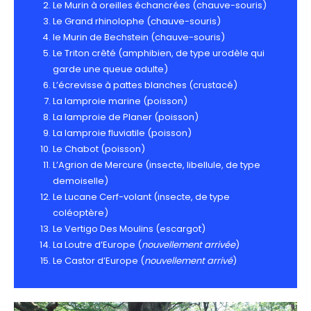
Le Murin à oreilles échancrées (chauve-souris)
Le Grand rhinolophe (chauve-souris)
le Murin de Bechstein (chauve-souris)
Le Triton crêté (amphibien, de type urodèle qui
garde une queue adulte)
L’écrevisse à pattes blanches (crustacé)
La lamproie marine (poisson)
La lamproie de Planer (poisson)
La lamproie fluviatile (poisson)
Le Chabot (poisson)
L’Agrion de Mercure (insecte, libellule, de type
demoiselle)
Le Lucane Cerf-volant (insecte, de type
coléoptère)
Le Vertigo Des Moulins (escargot)
La Loutre d’Europe (
nouvellement arrivée
)
Le Castor d’Europe (
nouvellement arrivé
)