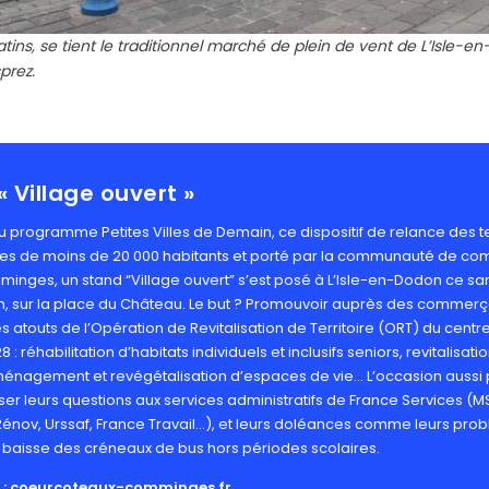
ins, se tient le traditionnel marché de plein de vent de L’Isle-e
prez.
« Village ouvert »
 programme Petites Villes de Demain, ce dispositif de relance des te
 villes de moins de 20 000 habitants et porté par la communauté de
inges, un stand “Village ouvert” s’est posé à L’Isle-en-Dodon ce sam
3h, sur la place du Château. Le but ? Promouvoir auprès des commerç
es atouts de l’Opération de Revitalisation de Territoire (ORT) du cent
8 : réhabilitation d’habitats individuels et inclusifs seniors, revitalisati
nagement et revégétalisation d’espaces de vie… L’occasion aussi 
er leurs questions aux services administratifs de France Services (M
Rénov, Urssaf, France Travail…), et leurs doléances comme leurs pr
a baisse des créneaux de bus hors périodes scolaires.
 :
coeurcoteaux-comminges.fr