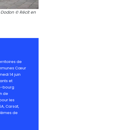
n-Dodon © Récit en
rritoires de
 communes Cœur
edi 14 juin
ants et
re-bourg
on de
pour les
SA, Carsat,
oblèmes de