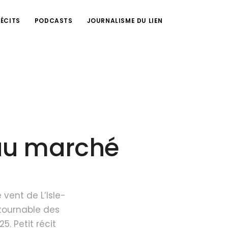
RÉCITS
PODCASTS
JOURNALISME DU LIEN
 au marché
 vent de L’Isle-
tournable des
. Petit récit