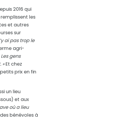
epuis 2016 qui
s remplissent les
tes et autres
urses sur
n’y ai pas trop le
ferme agri-
« Les gens
 »
Et chez
tits prix en fin
i un lieu
sous) et aux
ave où a lieu
e des bénévoles à