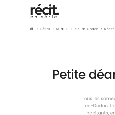
Séries
SÉRIE 2 – L’Isle-en-Dodon
Récits
Petite dé
Tous les samedi
en-Dodon. L’
habitants, e