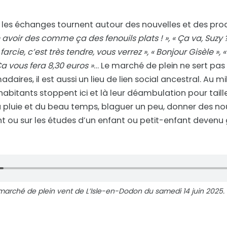
, les échanges tournent autour des nouvelles et des prod
 avoir des comme ça des fenouils plats ! », « Ça va, Suzy ?
farcie, c’est très tendre, vous verrez », « Bonjour Gisèle 
 Ça vous fera 8,30 euros »
… Le marché de plein ne sert pas 
ires, il est aussi un lieu de lien social ancestral. Au mi
habitants stoppent ici et là leur déambulation pour taill
la pluie et du beau temps, blaguer un peu, donner des nou
t ou sur les études d’un enfant ou petit-enfant devenu
marché de plein vent de L’Isle-en-Dodon du samedi 14 juin 2025. 