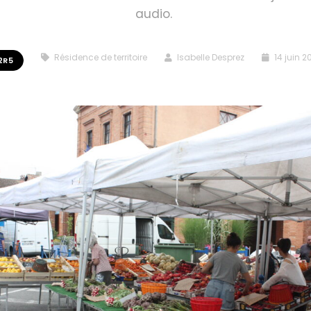
audio.
Résidence de territoire
Isabelle Desprez
14 juin 2
2R5