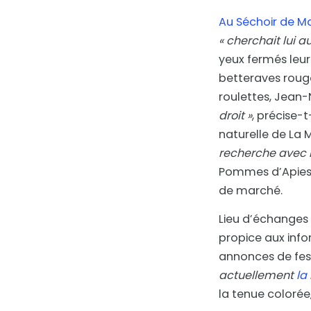
Au Séchoir de Ma
« cherchait lui a
yeux fermés leur
betteraves rouge
roulettes, Jean-
droit »
, précise-
naturelle de La Mo
recherche avec l
Pommes d’Apies, 
de marché.
Lieu d’échanges 
propice aux info
annonces de fest
actuellement
la
la tenue coloré