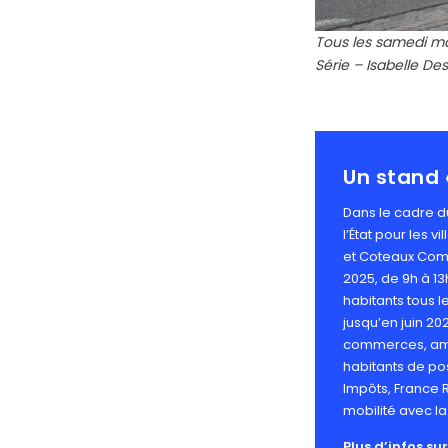
Tous les samedi mat
Série – Isabelle Des
Un stand 
Dans le cadre du
l’État pour les
et Coteaux Comm
2025, de 9h à 1
habitants tous l
jusqu’en juin 202
commerces, amé
habitants de pos
Impôts, France 
mobilité avec l
Plus d’infos sur