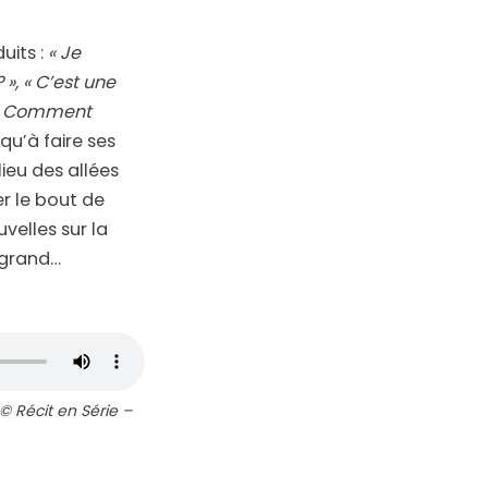
uits :
« Je
 », « C’est une
», « Comment
qu’à faire ses
lieu des allées
er le bout de
velles sur la
 grand…
© Récit en Série –