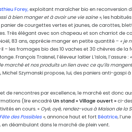
thieu Forey,
exploitant maraîcher bio en reconversion d
ussi à bien manger et à avoir une vie saine »
, les habitué
 panier de courgettes vertes et jaunes, de carottes, blet
s. Très élégant avec son chapeau et son charriot de co
Noël, 83 ans, apprécie manger en petite quantité –
« je 
t-il – les fromages bio des 10 vaches et 30 chèvres de la 
nge. François Traisnel, l’éleveur laitier L’Islois, l’assure :
e marché et nos produits un lien avec ce qu’ils mangent.
Michel Szymanski propose, lui, des paniers anti-gaspi à pe
et de rencontres par excellence, le marché est donc auss
rmations (lire encadré
Un stand
« Village ouvert »
ci-des
ivités en cours. «
Oyé, oyé, rendez-vous à Maison de la S
 Fête des Possibles
»,
annonce haut et fort
Béatrice
, l’un
e, en déambulant dans le marché de plein vent.