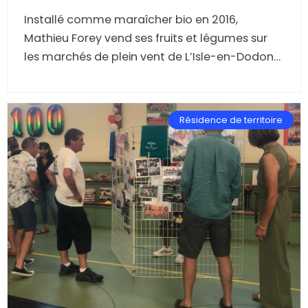
Installé comme maraîcher bio en 2016,
Mathieu Forey vend ses fruits et légumes sur
les marchés de plein vent de L’Isle-en-Dodon
et de Boulogne-sur-Gesse. Et depuis deux ans,
l’agriculteur L'Islois fait aussi le pizzaiolo dans
son bistrot paysan associatif Le Séchoir.
Résidence de territoire