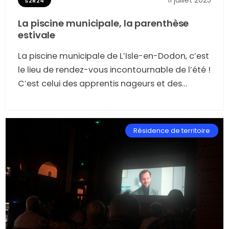
11 juillet 2025
S2R24
La piscine municipale, la parenthèse
estivale
La piscine municipale de L’Isle-en-Dodon, c’est
le lieu de rendez-vous incontournable de l’été !
C’est celui des apprentis nageurs et des
inscrits à l’aquagym, des familles, des enfants
des centres de loisirs et des adolescents, des
vacanciers et des exilés de passage.
Résidence de territoire
Reportage sur une parenthèse d’été
enchantée pour la jeunesse du coin et pour
celle plus inattendue d’un monde
désenchanté.