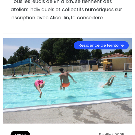
Tous les jeudis de 9h à 12h, se tiennent des
ateliers individuels et collectifs numériques sur
inscription avec Alice Jin, la conseillère
numérique de la Communauté de Communes
Cœur et Coteaux Comminges, à la Maison
France Services de L’Isle-en-Dodon. Récit d’une
Résidence de territoire
matinée d’accompagnement riche
d’enseignements et d’humanité avec Michelle,
Éveline et Magda.