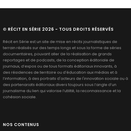
portent le projet d’une nouvelle ressourcerie
au sein du tiers-lieu Les Alouettes de
Blagnac. Rendez-vous sur place avec les
porteuses de ce projet novateur coconstruit
© RÉCIT EN SÉRIE 2026 - TOUS DROITS RÉSERVÉS
avec les habitants.
Récit en Série est un site de mise en récits journalistiques de
terrain réalisés sur des temps longs et sous la forme de séries
documentaires, pouvant aller de la réalisation de grands
reportages et de podcasts, de la conception éditoriale de
journaux, d’expos ou de tous formats éditoriaux innovants, à
des résidences de territoire ou d’éducation aux médias et à
l’information, à des portraits d'acteurs de l'innovation sociale ou à
des partenariats éditoriaux divers toujours sous l’angle d’un
journalisme du lien qui valorise l’utilité, la reconnaissance et la
cohésion sociale.
NOS CONTENUS