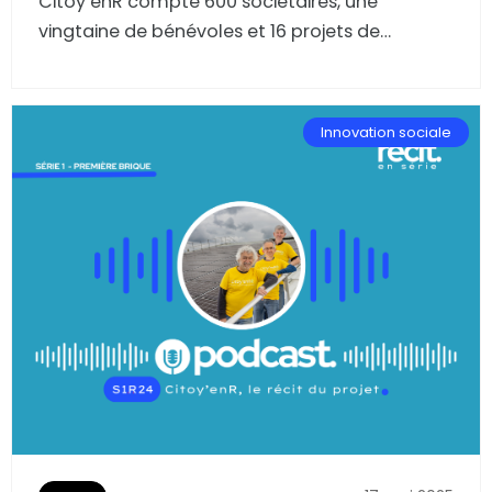
Citoy’enR compte 600 sociétaires, une
vingtaine de bénévoles et 16 projets de
panneaux solaires déjà installés sur les toits de
bâtiments publics et privés de la métropole
toulousaine. Retour sur ce grand projet citoyen
Innovation sociale
de la transition énergétique réussi, avec
Benjamin Toullec et Jacques Le Bart, deux
bénévoles-sociétaires qui l’ont initié en 2016
grâce à l’incubateur d’innovation sociale de
Première Brique.